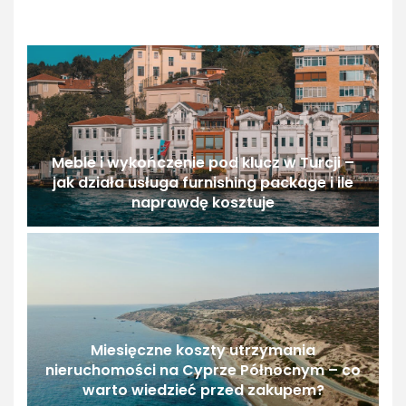
Meble i wykończenie pod klucz w Turcji –
jak działa usługa furnishing package i ile
naprawdę kosztuje
Miesięczne koszty utrzymania
nieruchomości na Cyprze Północnym – co
warto wiedzieć przed zakupem?