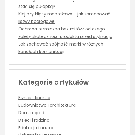
stać się pułapką?
Klej czy klipsy montażowe – jak zamocować
listwy podłogowe
Ochrona termiczna bez mitów: od czego
zależy skuteczność produktu przed stylizacją
Jak zachować spójność marki w różnych
kanałach komunikacji
Kategorie artykułów
Biznes i finanse
Budownictwo i architektura
Dom i ogród
Dzieci i rodzina
Edukacja i nauka