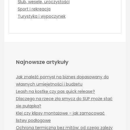
Ślub, wesele, uroczystości
Sport i rekreacja
Turystyka i wypoczynek
Najnowsze artykuły
Jak znaleźć pomysł na biznes dopasowany do
własnych umiejętności i budżetu
Leash na kostkę czy pas quick release?
Dlaczego na rzece zła smycz do SUP może stać
się pułapką?
Klej czy klipsy montażowe – jak zamocować
listwy podłogowe
Ochrona termiczna bez mitów: od czego zależy