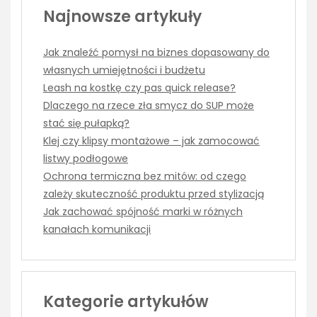
Najnowsze artykuły
Jak znaleźć pomysł na biznes dopasowany do
własnych umiejętności i budżetu
Leash na kostkę czy pas quick release?
Dlaczego na rzece zła smycz do SUP może
stać się pułapką?
Klej czy klipsy montażowe – jak zamocować
listwy podłogowe
Ochrona termiczna bez mitów: od czego
zależy skuteczność produktu przed stylizacją
Jak zachować spójność marki w różnych
kanałach komunikacji
Kategorie artykułów