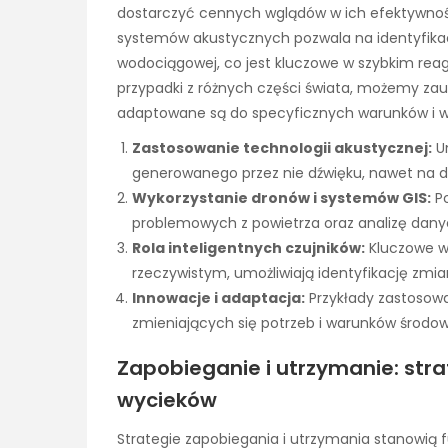
dostarczyć cennych wglądów w ich efektywnoś
systemów akustycznych pozwala na identyfikac
wodociągowej, co jest kluczowe w szybkim re
przypadki z różnych części świata, możemy zau
adaptowane są do specyficznych warunków i w
Zastosowanie technologii akustycznej:
Um
generowanego przez nie dźwięku, nawet na d
Wykorzystanie dronów i systemów GIS:
Po
problemowych z powietrza oraz analizę dany
Rola inteligentnych czujników:
Kluczowe w
rzeczywistym, umożliwiają identyfikację zmi
Innowacje i adaptacja:
Przykłady zastosow
zmieniających się potrzeb i warunków środo
Zapobieganie i utrzymanie: strat
wycieków
Strategie zapobiegania i utrzymania stanowią 