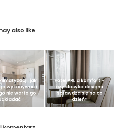
ay also like
klimatyzacji: jak
Fotel PRL a komfort –
 go wykonywać i
czy klasyka designu
go nie warto go
sprawdza się na co
odkładać
dzień?
j komentarz