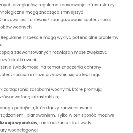
nych przeglądów, regularna konserwacja infrastruktury
chnologiczne mogą znacząco zmniejszyć
luczowe jest tu również zaangażowanie społeczności
asobów wodnych.
Regularne inspekcje mogą wykryć potencjalne problemy
i.
opcja zaawansowanych rozwiązań może zwiększyć
czyć skutki awarii.
zenie świadomości na temat znaczenia ochrony
połecznościami może przyczynić się do lepszego
tyk zarządzania zasobami wodnymi, które promują
zrównoważoną infrastrukturę.
wanego podejścia, które łączy zaawansowane
rządzaniem i planowaniem. Tylko w ten sposób możliwe
lizacja wycieków
, minimalizacja strat wody i
ktury wodociągowej.