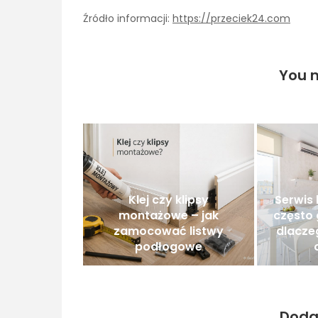
Źródło informacji:
https://przeciek24.com
You m
Klej czy klipsy
Serwis 
montażowe – jak
często
zamocować listwy
dlacze
podłogowe
Doda