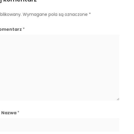
ublikowany.
Wymagane pola są oznaczone
*
omentarz
*
Nazwa
*