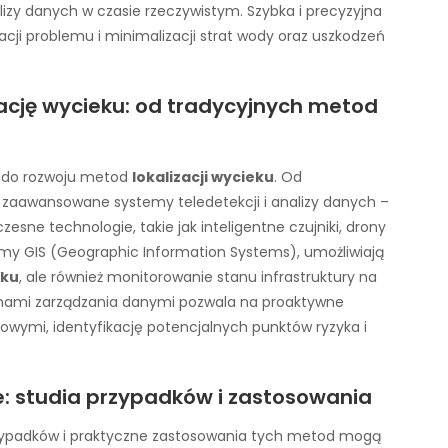
y danych w czasie rzeczywistym. Szybka i precyzyjna
cji problemu i minimalizacji strat wody oraz uszkodzeń
zację wycieku: od tradycyjnych metod
ę do rozwoju metod
lokalizacji wycieku
. Od
 zaawansowane systemy teledetekcji i analizy danych –
esne technologie, takie jak inteligentne czujniki, drony
my GIS (Geographic Information Systems), umożliwiają
eku
, ale również monitorowanie stanu infrastruktury na
temami zarządzania danymi pozwala na proaktywne
wymi, identyfikację potencjalnych punktów ryzyka i
e: studia przypadków i zastosowania
rzypadków i praktyczne zastosowania tych metod mogą