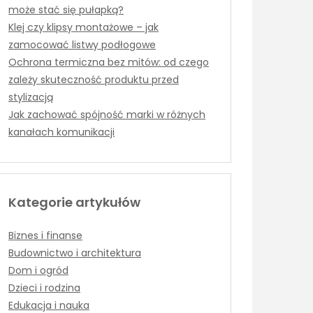
może stać się pułapką?
Klej czy klipsy montażowe – jak
zamocować listwy podłogowe
Ochrona termiczna bez mitów: od czego
zależy skuteczność produktu przed
stylizacją
Jak zachować spójność marki w różnych
kanałach komunikacji
Kategorie artykułów
Biznes i finanse
Budownictwo i architektura
Dom i ogród
Dzieci i rodzina
Edukacja i nauka