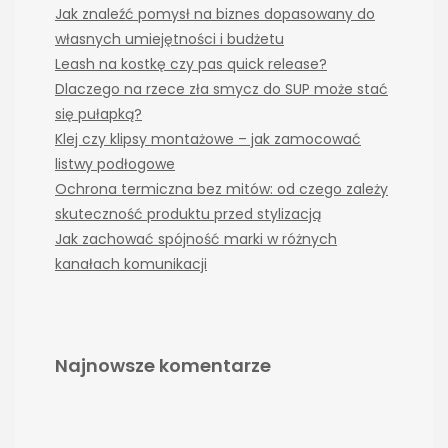
Jak znaleźć pomysł na biznes dopasowany do
własnych umiejętności i budżetu
Leash na kostkę czy pas quick release?
Dlaczego na rzece zła smycz do SUP może stać
się pułapką?
Klej czy klipsy montażowe – jak zamocować
listwy podłogowe
Ochrona termiczna bez mitów: od czego zależy
skuteczność produktu przed stylizacją
Jak zachować spójność marki w różnych
kanałach komunikacji
Najnowsze komentarze