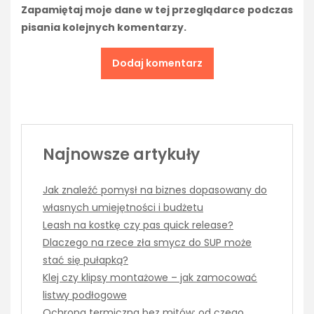
Zapamiętaj moje dane w tej przeglądarce podczas
pisania kolejnych komentarzy.
Najnowsze artykuły
Jak znaleźć pomysł na biznes dopasowany do
własnych umiejętności i budżetu
Leash na kostkę czy pas quick release?
Dlaczego na rzece zła smycz do SUP może
stać się pułapką?
Klej czy klipsy montażowe – jak zamocować
listwy podłogowe
Ochrona termiczna bez mitów: od czego