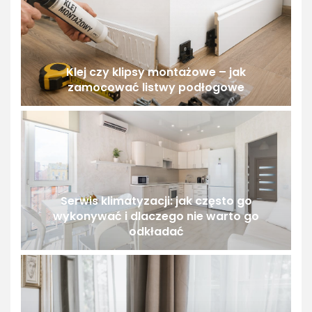
Klej czy klipsy montażowe – jak
zamocować listwy podłogowe
Serwis klimatyzacji: jak często go
wykonywać i dlaczego nie warto go
odkładać