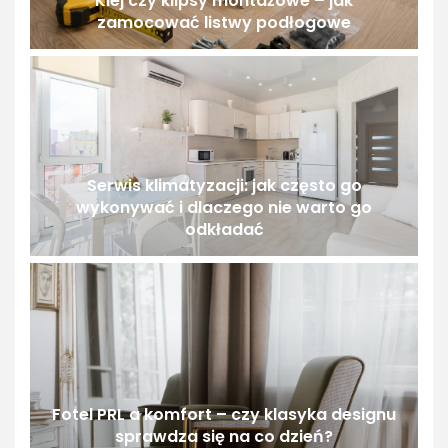
Klej czy klipsy montażowe – jak
zamocować listwy podłogowe
Serwis klimatyzacji: jak często go
wykonywać i dlaczego nie warto go
odkładać
Fotel PRL a komfort – czy klasyka designu
sprawdza się na co dzień?