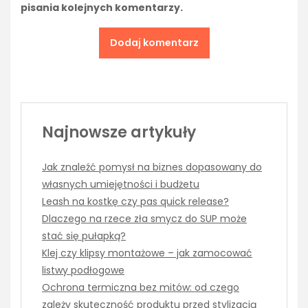
pisania kolejnych komentarzy.
Najnowsze artykuły
Jak znaleźć pomysł na biznes dopasowany do
własnych umiejętności i budżetu
Leash na kostkę czy pas quick release?
Dlaczego na rzece zła smycz do SUP może
stać się pułapką?
Klej czy klipsy montażowe – jak zamocować
listwy podłogowe
Ochrona termiczna bez mitów: od czego
zależy skuteczność produktu przed stylizacją