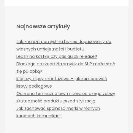
Najnowsze artykuły
Jak znaleźć pomysł na biznes dopasowany do
własnych umiejętności i budżetu
Leash na kostkę czy pas quick release?
Dlaczego na rzece zła smycz do SUP może stać
się pułapką?
Klej czy klipsy montażowe – jak zamocować
listwy podłogowe
Ochrona termiczna bez mitów: od czego zależy
skuteczność produktu przed stylizacją
Jak zachować spójność marki w różnych
kanałach komunikacji