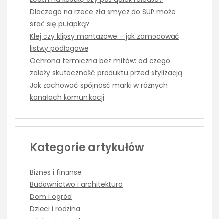
Dlaczego na rzece zła smycz do SUP może
stać się pułapką?
Klej czy klipsy montażowe – jak zamocować
listwy podłogowe
Ochrona termiczna bez mitów: od czego
zależy skuteczność produktu przed stylizacją
Jak zachować spójność marki w różnych
kanałach komunikacji
Kategorie artykułów
Biznes i finanse
Budownictwo i architektura
Dom i ogród
Dzieci i rodzina