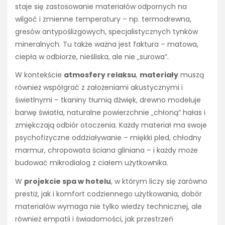
staje się zastosowanie materiałów odpornych na
wilgoć i zmienne temperatury – np. termodrewna,
gresów antypoślizgowych, specjalistycznych tynków
mineralnych. Tu także ważna jest faktura – matowa,
ciepła w odbiorze, nieśliska, ale nie „surowa”.
W kontekście
atmosfery relaksu
,
materiały
muszą
również współgrać z założeniami akustycznymi i
świetlnymi – tkaniny tłumią dźwięk, drewno modeluje
barwę światła, naturalne powierzchnie „chłoną” hałas i
zmiękczają odbiór otoczenia. Każdy materiał ma swoje
psychofizyczne oddziaływanie – miękki pled, chłodny
marmur, chropowata ściana gliniana – i każdy może
budować mikrodialog z ciałem użytkownika.
W
projekcie spa w hotelu
, w którym liczy się zarówno
prestiż, jak i komfort codziennego użytkowania, dobór
materiałów wymaga nie tylko wiedzy technicznej, ale
również empatii i świadomości, jak przestrzeń