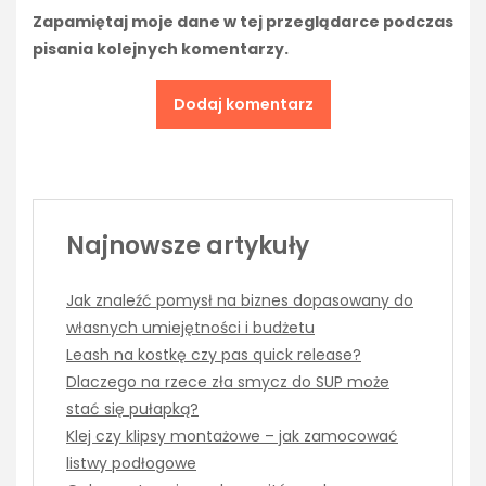
Zapamiętaj moje dane w tej przeglądarce podczas
pisania kolejnych komentarzy.
Najnowsze artykuły
Jak znaleźć pomysł na biznes dopasowany do
własnych umiejętności i budżetu
Leash na kostkę czy pas quick release?
Dlaczego na rzece zła smycz do SUP może
stać się pułapką?
Klej czy klipsy montażowe – jak zamocować
listwy podłogowe