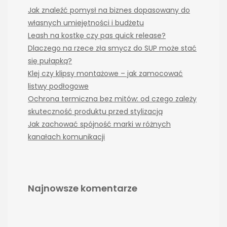
Jak znaleźć pomysł na biznes dopasowany do
własnych umiejętności i budżetu
Leash na kostkę czy pas quick release?
Dlaczego na rzece zła smycz do SUP może stać
się pułapką?
Klej czy klipsy montażowe – jak zamocować
listwy podłogowe
Ochrona termiczna bez mitów: od czego zależy
skuteczność produktu przed stylizacją
Jak zachować spójność marki w różnych
kanałach komunikacji
Najnowsze komentarze