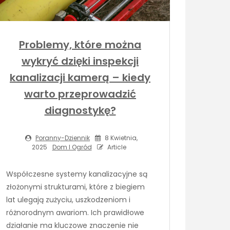
Problemy, które można
wykryć dzięki inspekcji
kanalizacji kamerą – kiedy
warto przeprowadzić
diagnostykę?
Poranny-Dziennik
8 Kwietnia,
2025
Dom I Ogród
Article
Współczesne systemy kanalizacyjne są
złożonymi strukturami, które z biegiem
lat ulegają zużyciu, uszkodzeniom i
różnorodnym awariom. Ich prawidłowe
działanie ma kluczowe znaczenie nie