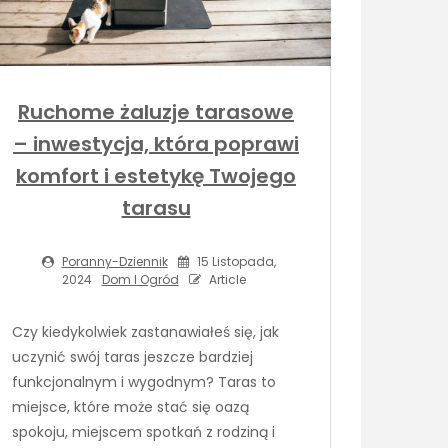
Ruchome żaluzje tarasowe
– inwestycja, która poprawi
komfort i estetykę Twojego
tarasu
Poranny-Dziennik
15 Listopada,
2024
Dom I Ogród
Article
Czy kiedykolwiek zastanawiałeś się, jak
uczynić swój taras jeszcze bardziej
funkcjonalnym i wygodnym? Taras to
miejsce, które może stać się oazą
spokoju, miejscem spotkań z rodziną i